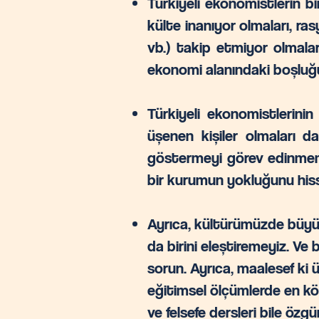
Türkiyeli ekonomistlerin b
külte inanıyor olmaları, ra
vb.) takip etmiyor olmalar
ekonomi alanındaki boşluğ
Türkiyeli ekonomistlerinin
üşenen kişiler olmaları da
göstermeyi görev edinmemiz
bir kurumun yokluğunu his
Ayrıca, kültürümüzde büyük
da birini eleştiremeyiz. V
sorun. Ayrıca, maalesef ki 
eğitimsel ölçümlerde en köt
ve felsefe dersleri bile öz