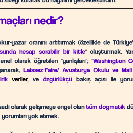
siteyi kurarak bu hayalimi gerçekleştirdim.
maçları nedir?
ur-yazar oranını arttırmak (özellikle de Türkiye
unda hesap sorabilir bir kitle
" oluşturmak. Ya
el olarak öğretilen "yanlışları"; "
Washington C
yanarak,
Laissez-Faire/ Avusturya Okulu ve Mal
irik
veriler
, ve
özgürlükçü
bakış açısı ile yoru
isadi olarak gelişmeye engel olan
tüm dogmatik
dü
lce yorumları yok etmek.