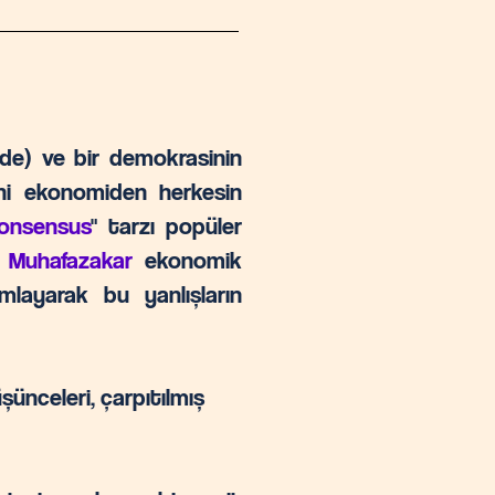
'de) ve bir demokrasinin
ni ekonomiden herkesin
onsensus
" tarzı popüler
i Muhafazakar
ekonomik
mlayarak bu yanlışların
şünceleri, çarpıtılmış