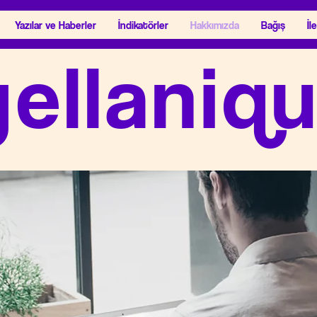
Yazılar ve Haberler
İndikatörler
Hakkımızda
Bağış
İl
ellaniq