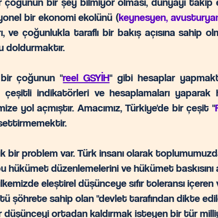
ir çoğunun bir şey bilmiyor olması, dünyayı takip 
syonel bir ekonomi ekolünü (
keynesyen, avusturyan
ı, ve çoğunlukla taraflı bir bakış açısına sahip o
u doldurmaktır.
 bir çoğunun "
reel GSYİH
" gibi hesaplar yapma
 çeşitli indikatörleri ve hesaplamaları yaparak h
e yol açmıştır. Amacımız, Türkiye'de bir çeşit "
settirmemektir.
 bir problem var. Türk insanı olarak toplumumuzda
e bu hükümet düzenlemelerini ve hükümet baskısını 
ülkemizde eleştirel düşünceye sıfır toleransı içer
ü şöhrete sahip olan "devlet tarafından dikte edilen
gür düşünceyi ortadan kaldırmak isteyen bir tür mil