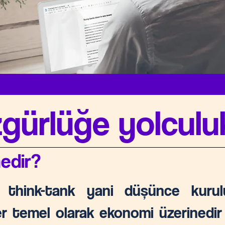
gürlüğe yolculuk
edir?
r think-tank yani düşünce kurul
ler temel olarak ekonomi üzerinedi