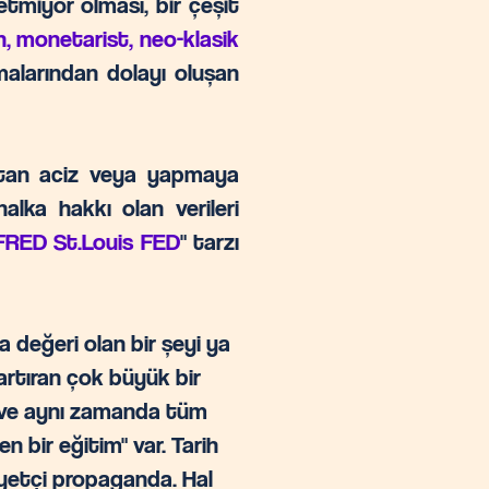
etmiyor olması, bir çeşit
, monetarist, neo-klasik
lmalarından dolayı oluşan
ktan aciz veya yapmaya
alka hakkı olan verileri
FRED St.Louis FED
" tarzı
 değeri olan bir şeyi ya
artıran çok büyük bir
en ve aynı zamanda tüm
 bir eğitim" var. Tarih
liyetçi propaganda. Hal