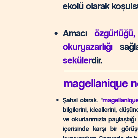
ekolü olarak
koşuls
Amacı
özgürlüğü,
okuryazarlığı
sağ
seküler
dir.
magellanique 
Şahsi olarak, "
magellaniqu
bilgilerini, ideallerini, düş
ve okurlarımızla paylaştığı
içerisinde karşı bir gör