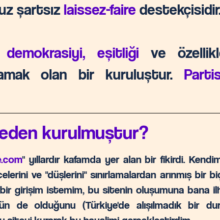
uz şartsız
laissez-faire
destekçisidir
 demokrasiyi, eşitliği
ve
özelli
lamak olan
bir kur
uluştur.
Partis
neden kurulmuştur?
e.com
" yıllardır kafamda yer alan bir fikirdi. Kend
üncelerini ve "düşlerini" sınırlamalardan arınmış bir 
 bir girişim istemim, bu sitenin oluşumuna bana i
üşün de olduğunu (Türkiye'de alışılmadık bir d