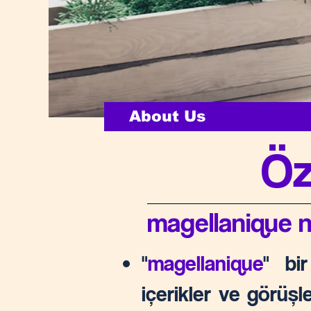
About Us
Öz
magellanique n
"
magellanique
" bi
içerikler ve görüş