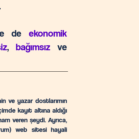
.
kle de
ekonomik
iz
,
bağımsız
ve
imin ve yazar dostlarımın
biçimde kayıt altına aldığı
lham veren şeydi. Ayrıca,
urum) web sitesi hayali