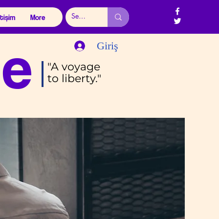
etişim
More
ue
Giriş
"A voyage
to liberty."