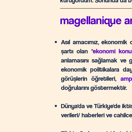
kuruyordum. Sonunda da bu 
magellanique a
Asıl amacımız, ekonomik ok
şartı olan "
ekonomi konus
anlamasını sağlamak ve gen
ekonomik politikalara da
görüşlerin öğretileri,
amp
doğrularını göstermektir.
Dünya'da ve Türkiye'de ikt
verileri/ haberleri ve cahi