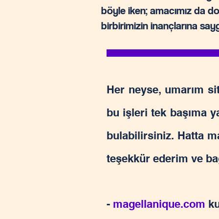
böyle iken; amacımız da doğ
birbirimizin inançlarına sa
Her neyse, umarım sit
bu işleri tek başıma 
bulabilirsiniz. Hatta ma
teşekkür ederim ve bağ
-
magellanique.com
ku